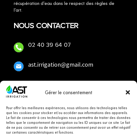
récupération d'eau dans le respect des règles de
l'art.
NOUS CONTACTER
02 40 39 64 07
ast.irrigation@gmail.com
SUIVEZ-NOUS
Gérer le consentement
Pour offrir les meilleures expériences, nous utilisons des technologies telles
que les cookies pour stocker et/ou accéder aux informations des appareils.
Le fait de consentir à ces technologies nous permettra de traiter des données
telles que le comportement de navigation ou les ID uniques sur ce site. Le fait
de ne pas consentir ou de retirer son consentement peut avoir un effet négatif
sur certaines caractéristiques et fonctions.
ACCUEIL
POMPAGE
ARROSAGE